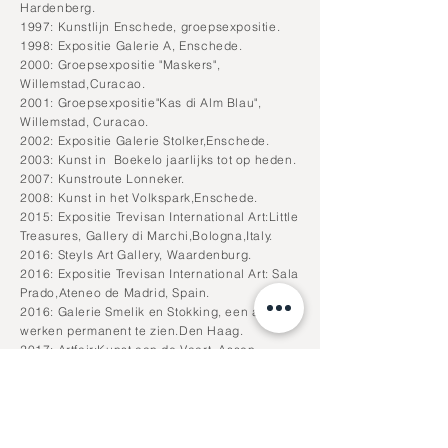
Hardenberg.
1997: Kunstlijn Enschede, groepsexpositie.
1998: Expositie Galerie A, Enschede.
2000: Groepsexpositie "Maskers",
Willemstad,Curacao.
2001: Groepsexpositie"Kas di Alm Blau",
Willemstad, Curacao.
2002: Expositie Galerie Stolker,Enschede.
2003: Kunst in Boekelo jaarlijks tot op heden.
2007: Kunstroute Lonneker.
2008: Kunst in het Volkspark,Enschede.
2015: Expositie Trevisan International Art:Little
Treasures,
Gallery di Marchi,Bologna,Italy.
2016: Steyls Art Gallery, Waardenburg.
2016: Expositie Trevisan International Art: Sala
Prado,Ateneo de Madrid, Spain.
2016: Galerie Smelik en Stokking, een aantal
werken permanent te zien.Den Haag.
2017: Artfair:Kunst aan de Vaart, Assen.
2017: Expositie Trevisan International Art:
Smart Fair, Aix en Provence,France
2018: Expositie Trevisan International Art: Sala
Prado,Ateneo de Madrid,Spain.
2018: Expositie Huize Venendal, Hoogeveen.